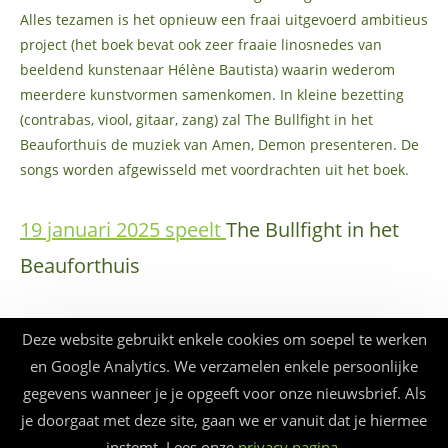
Alles tezamen is het opnieuw een fraai uitgevoerd ambitieus
project (het boek bevat ook zeer fraaie linosnedes van
beeldend kunstenaar Hélène Bautista) waarin wederom
meerdere kunstvormen samenkomen. In kleine bezetting
(contrabas, viool, gitaar, zang) zal The Bullfight in het
Beauforthuis de muziek van Amen, Demon presenteren. De
songs worden afgewisseld met voordrachten uit het boek.
19 januari 2025 speelt
The Bullfight in het
Beauforthuis
The Bullfight – boek/cd-presentatie Het Interview / lp-presentatie
Deze website gebruikt enkele cookies om soepel te werken
Amen, Demon.
en Google Analytics. We verzamelen enkele persoonlijke
Dit optreden wordt georganiseerd samen met Literair Zeist.
gegevens wanneer je je opgeeft voor onze nieuwsbrief. Als
je doorgaat met deze site, gaan we er vanuit dat je hiermee
instemt. Lees onze
privacy pagina
.