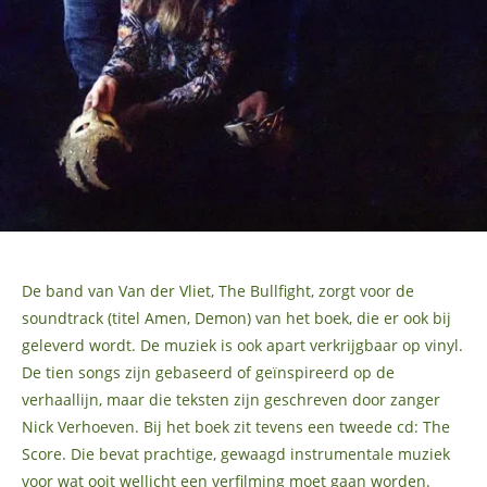
De band van Van der Vliet, The Bullfight, zorgt voor de
soundtrack (titel Amen, Demon) van het boek, die er ook bij
geleverd wordt. De muziek is ook apart verkrijgbaar op vinyl.
De tien songs zijn gebaseerd of geïnspireerd op de
verhaallijn, maar die teksten zijn geschreven door zanger
Nick Verhoeven. Bij het boek zit tevens een tweede cd: The
Score. Die bevat prachtige, gewaagd instrumentale muziek
voor wat ooit wellicht een verfilming moet gaan worden.