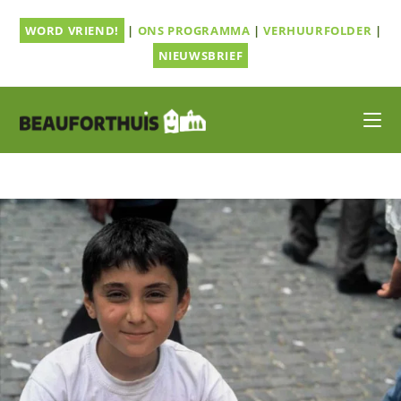
Ga
WORD VRIEND!
|
ONS PROGRAMMA
|
VERHUURFOLDER
|
naar
inhoud
NIEUWSBRIEF