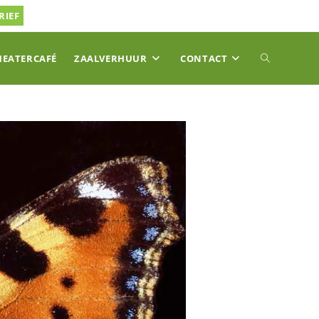
RIEF
TOGGLE
HEATERCAFÉ
ZAALVERHUUR
CONTACT
SITE
ZOEKEN