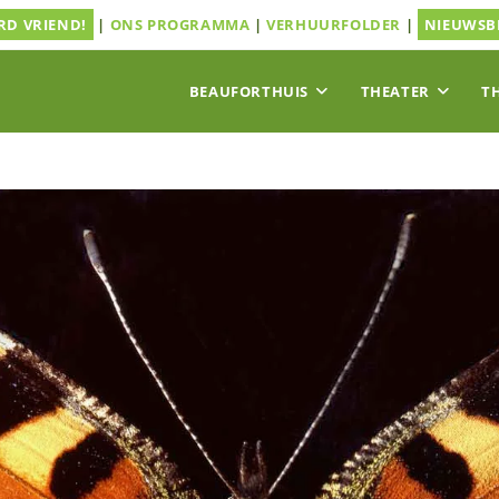
D VRIEND!
|
ONS PROGRAMMA
|
VERHUURFOLDER
|
NIEUWSB
BEAUFORTHUIS
THEATER
T