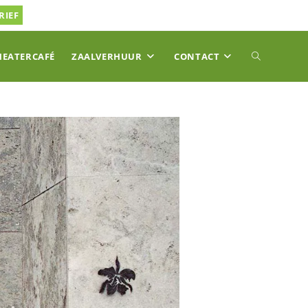
RIEF
TOGGLE
HEATERCAFÉ
ZAALVERHUUR
CONTACT
SITE
ZOEKEN