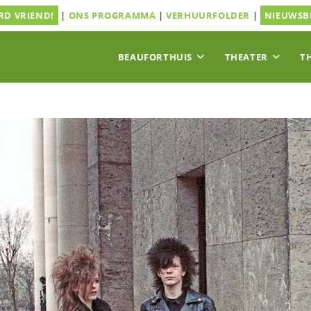
D VRIEND!
|
ONS PROGRAMMA
|
VERHUURFOLDER
|
NIEUWSB
BEAUFORTHUIS
THEATER
T