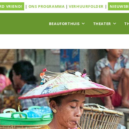
D VRIEND!
|
ONS PROGRAMMA
|
VERHUURFOLDER
|
NIEUWSB
BEAUFORTHUIS
THEATER
T