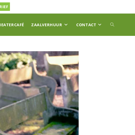
RIEF
TOGGLE
HEATERCAFÉ
ZAALVERHUUR
CONTACT
SITE
ZOEKEN