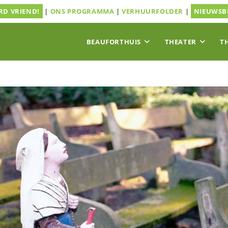
D VRIEND!
|
ONS PROGRAMMA
|
VERHUURFOLDER
|
NIEUWSB
BEAUFORTHUIS
THEATER
T