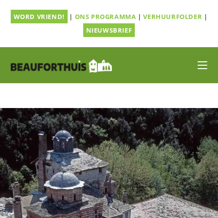
Ga
WORD VRIEND!
|
ONS PROGRAMMA
|
VERHUURFOLDER
|
naar
inhoud
NIEUWSBRIEF