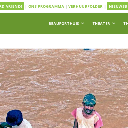
D VRIEND!
|
ONS PROGRAMMA
|
VERHUURFOLDER
|
NIEUWSB
BEAUFORTHUIS
THEATER
T