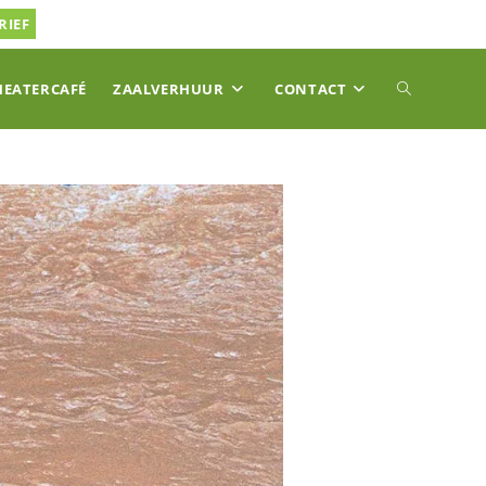
RIEF
TOGGLE
HEATERCAFÉ
ZAALVERHUUR
CONTACT
SITE
ZOEKEN