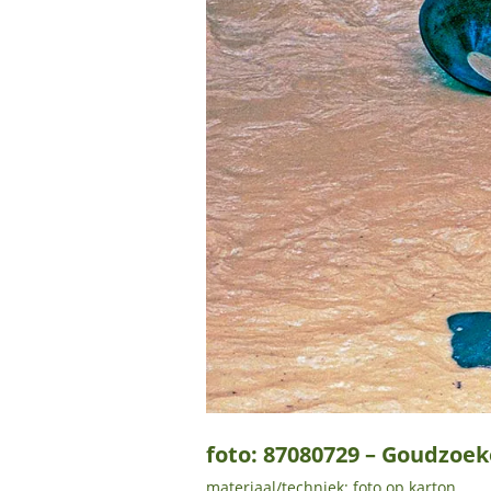
foto: 87080729 – Goudzoek
materiaal/techniek: foto op karton