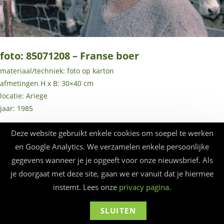
foto: 85071208 – Franse boer
materiaal/techniek: foto op karton
afmetingen H x B: 30×40 cm
locatie: Ariege
jaar: 1985
Deze website gebruikt enkele cookies om soepel te werken
en Google Analytics. We verzamelen enkele persoonlijke
gegevens wanneer je je opgeeft voor onze nieuwsbrief. Als
© Beauforthuis 2026 - webbouw
frankma
je doorgaat met deze site, gaan we er vanuit dat je hiermee
instemt. Lees onze
privacy pagina
.
SLUITEN