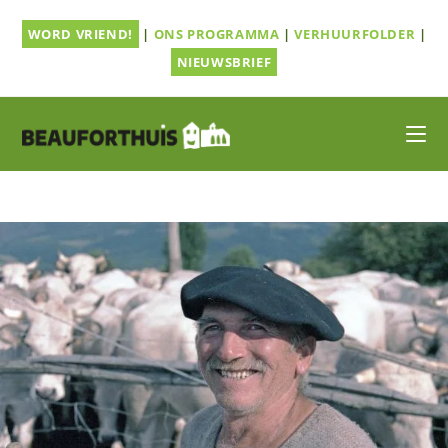
Ga
WORD VRIEND!
|
ONS PROGRAMMA
|
VERHUURFOLDER
|
naar
inhoud
NIEUWSBRIEF