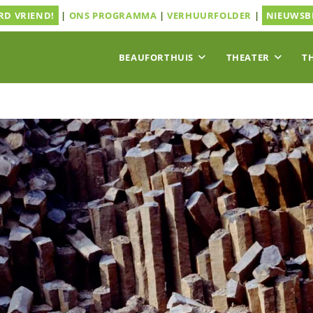
D VRIEND!
|
ONS PROGRAMMA
|
VERHUURFOLDER
|
NIEUWSB
BEAUFORTHUIS
THEATER
T