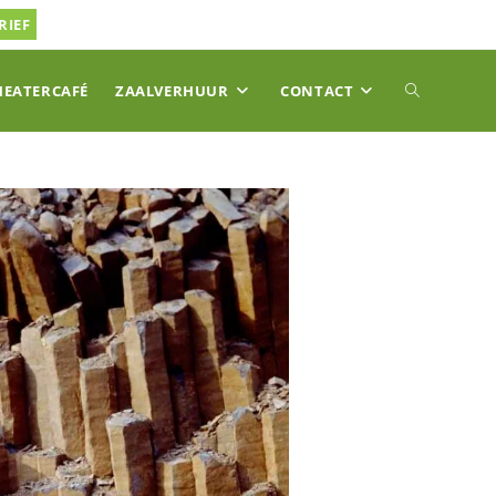
RIEF
TOGGLE
HEATERCAFÉ
ZAALVERHUUR
CONTACT
SITE
ZOEKEN