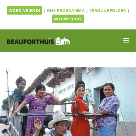
Ga
WORD VRIEND!
|
ONS PROGRAMMA
|
VERHUURFOLDER
|
naar
inhoud
NIEUWSBRIEF