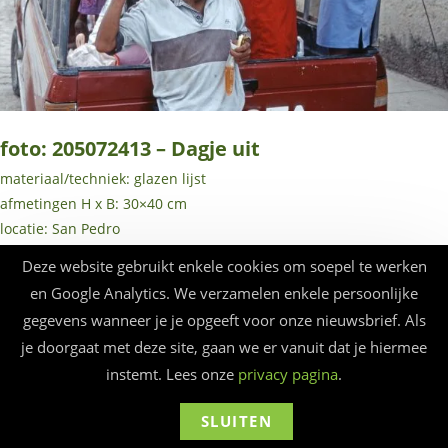
foto: 205072413 – Dagje uit
materiaal/techniek: glazen lijst
afmetingen H x B: 30×40 cm
locatie: San Pedro
jaar: 2020
Deze website gebruikt enkele cookies om soepel te werken
en Google Analytics. We verzamelen enkele persoonlijke
gegevens wanneer je je opgeeft voor onze nieuwsbrief. Als
je doorgaat met deze site, gaan we er vanuit dat je hiermee
instemt. Lees onze
privacy pagina
.
© Beauforthuis 2026 - webbouw
frankma
SLUITEN