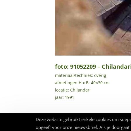
foto: 91052209 – Chilandar
materiaal/techniek: overig
afmetingen H x B: 40×30 cm
locatie: Chilandari
jaar: 1991
Deze website gebruikt enkele cookies om soepe
opgeeft voor onze nieuwsbrief. Als je doorgaat