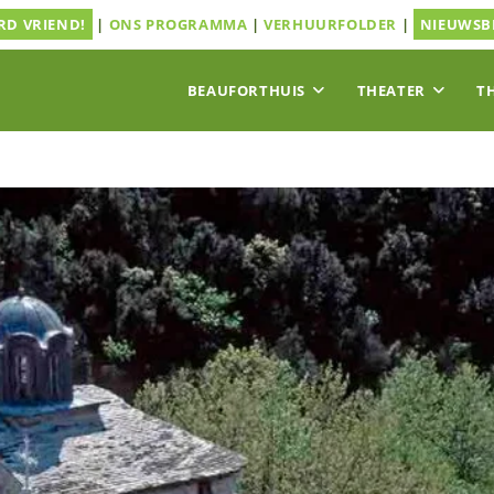
D VRIEND!
|
ONS PROGRAMMA
|
VERHUURFOLDER
|
NIEUWSB
BEAUFORTHUIS
THEATER
T