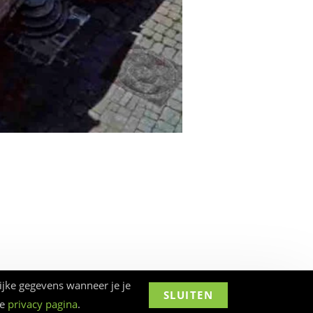
ijke gegevens wanneer je je
SLUITEN
ze
privacy pagina
.