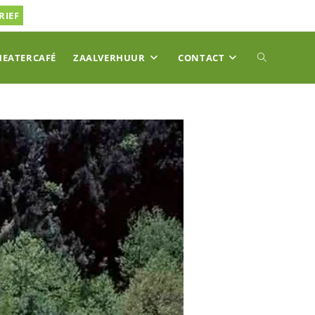
RIEF
TOGGLE
HEATERCAFÉ
ZAALVERHUUR
CONTACT
SITE
ZOEKEN