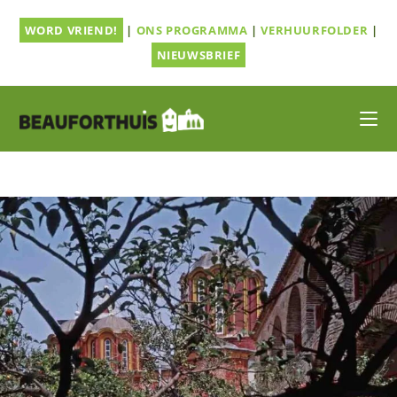
Ga
WORD VRIEND!
|
ONS PROGRAMMA
|
VERHUURFOLDER
|
naar
inhoud
NIEUWSBRIEF