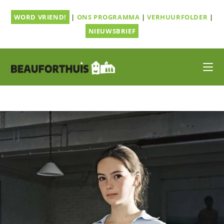
Ga
WORD VRIEND!
|
ONS PROGRAMMA
|
VERHUURFOLDER
|
naar
inhoud
NIEUWSBRIEF