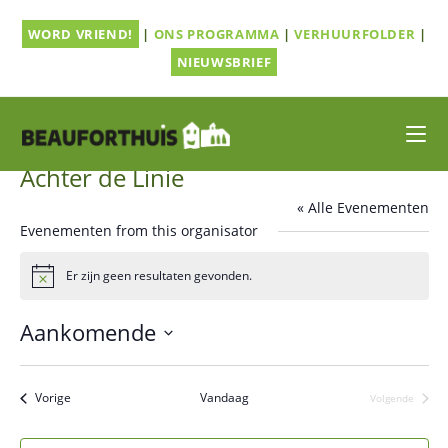
Ga
WORD VRIEND!
|
ONS PROGRAMMA
|
VERHUURFOLDER
|
naar
inhoud
NIEUWSBRIEF
Achter de Linie
« Alle Evenementen
Evenementen from this organisator
Er zijn geen resultaten gevonden.
B
e
r
Aankomende
i
c
S
h
t
e
Evenementen
Vorige
Vandaag
Volgende
l
Evenement
e