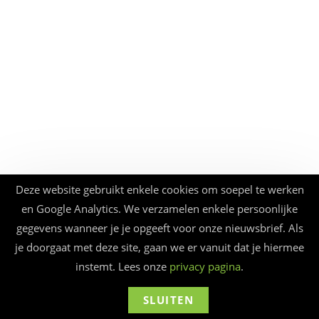
Deze website gebruikt enkele cookies om soepel te werken
en Google Analytics. We verzamelen enkele persoonlijke
gegevens wanneer je je opgeeft voor onze nieuwsbrief. Als
je doorgaat met deze site, gaan we er vanuit dat je hiermee
instemt. Lees onze
privacy pagina
.
SLUITEN