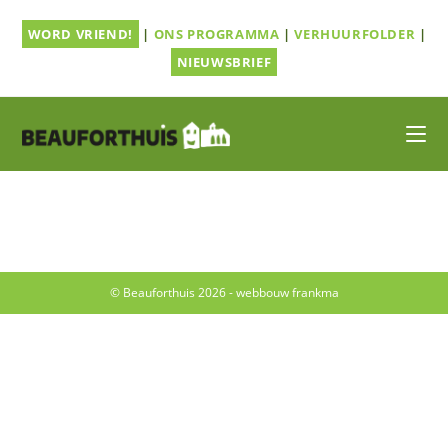
Ga
WORD VRIEND!
|
ONS PROGRAMMA
|
VERHUURFOLDER
|
naar
inhoud
NIEUWSBRIEF
© Beauforthuis 2026 - webbouw
frankma