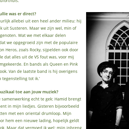
uforthuis.’
ullie was er direct?
lijk allebei uit een heel ander milieu: hij
k uit Susteren. Maar we zijn wel, min of
egenoten. Wat we met elkaar delen
 dat we opgegroeid zijn met de populaire
ion Heros, zoals Rocky, sijpelden ook door
rde dat alles uit de VS fout was, voor mij
 omgekeerde. En bands als Queen en Pink
ook. Van de laatste band is hij overigens
 tegenstelling tot ik.’
muzikaal toe aan jouw muziek?
ze samenwerking echt te gek: Hamid brengt
nt in mijn liedjes. Gisteren bijvoorbeeld
tten met een oriental drumloop. Mijn
oor hem een nieuwe lading, hopelijk geldt
ok. Maar dat vermoed ik wel: mijn inbreng