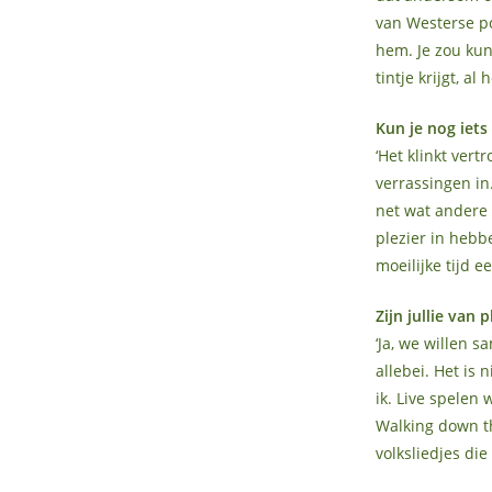
van Westerse po
hem. Je zou ku
tintje krijgt, al
Kun je nog iets 
‘Het klinkt ver
verrassingen i
net wat andere
plezier in heb
moeilijke tijd e
Zijn jullie van
‘Ja, we willen 
allebei. Het is 
ik. Live spelen 
Walking down th
volksliedjes di