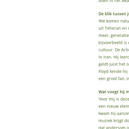
doen in het Bea
De klik tussen j
‘We komen natuur
uit Teheran en i
meer, generati
bijvoorbeeld is
cultuur. De Act
in Iran. Hij lee
geldt juist het
Floyd kende hij 
een groot fan, in
Wat voegt hij 
‘Voor mij is de
een nieuw eleme
kwam hij aanze
muziek krijgt d
dat andersom o