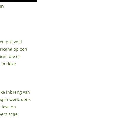
an
ten ook veel
ricana op een
ium die er
 in deze
jke inbreng van
eigen werk, denk
s love en
Perzische