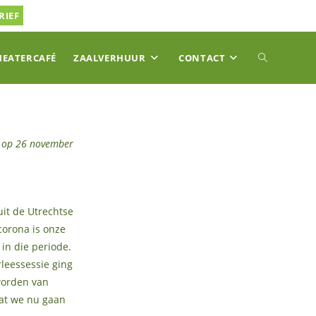
RIEF
TOGGLE
HEATERCAFÉ
ZAALVERHUUR
CONTACT
SITE
t op 26 november
ZOEKEN
uit de Utrechtse
corona is onze
in die periode.
leessessie ging
worden van
wat we nu gaan