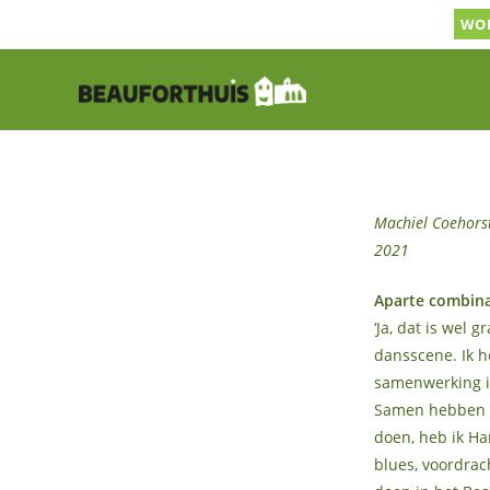
Ga
WOR
naar
inhoud
Machiel Coehors
2021
Aparte combinat
‘Ja, dat is wel
dansscene. Ik h
samenwerking in
Samen hebben w
doen, heb ik Ha
blues, voordrac