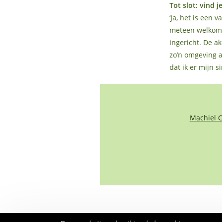
Tot slot: vind 
‘Ja, het is een 
meteen welkom. 
ingericht. De a
zo’n omgeving al
dat ik er mijn 
Machiel 