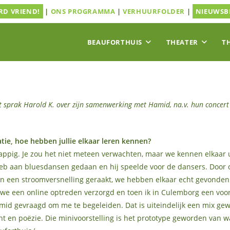
D VRIEND!
|
ONS PROGRAMMA
|
VERHUURFOLDER
|
NIEUWSB
BEAUFORTHUIS
THEATER
T
t sprak Harold K. over zijn samenwerking met Hamid, na.v. hun concer
ie, hoe hebben jullie elkaar leren kennen?
 grappig. Je zou het niet meteen verwachten, maar we kennen elkaar 
eb aan bluesdansen gedaan en hij speelde voor de dansers. Door 
 een stroomversnelling geraakt, we hebben elkaar echt gevonden 
e een online optreden verzorgd en toen ik in Culemborg een voor
mid gevraagd om me te begeleiden. Dat is uiteindelijk een mix ge
ht en poëzie. Die minivoorstelling is het prototype geworden van 