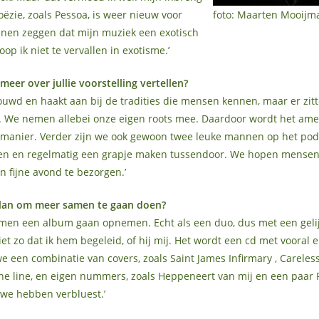
ëzie, zoals Pessoa, is weer nieuw voor
foto: Maarten Mooijm
nnen zeggen dat mijn muziek een exotisch
 hoop ik niet te vervallen in exotisme.’
meer over jullie voorstelling vertellen?
trouwd en haakt aan bij de tradities die mensen kennen, maar er zit
n. We nemen allebei onze eigen roots mee. Daardoor wordt het ame
 manier. Verder zijn we ook gewoon twee leuke mannen op het pod
ben en regelmatig een grapje maken tussendoor. We hopen mensen
en fijne avond te bezorgen.’
 plan om meer samen te gaan doen?
samen een album gaan opnemen. Echt als een duo, dus met een geli
niet zo dat ik hem begeleid, of hij mij. Het wordt een cd met vooral 
we een combinatie van covers, zoals Saint James Infirmary , Careles
e line, en eigen nummers, zoals Heppeneert van mij en een paar 
e we hebben verbluest.’