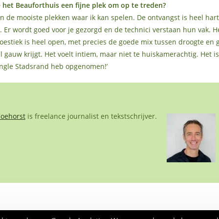
je het Beauforthuis een fijne plek om op te treden?
van de mooiste plekken waar ik kan spelen. De ontvangst is heel hartel
Er wordt goed voor je gezorgd en de technici verstaan hun vak. Het
koestiek is heel open, met precies de goede mix tussen droogte en g
 gauw krijgt. Het voelt intiem, maar niet te huiskamerachtig. Het is
single Stadsrand heb opgenomen!’
Coehorst
is freelance journalist en tekstschrijver.