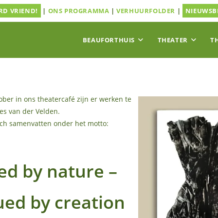
D VRIEND!
|
ONS PROGRAMMA
|
VERHUURFOLDER
|
NIEUWSB
BEAUFORTHUIS
THEATER
T
ober in ons theatercafé zijn er werken te
es van der Velden.
zich samenvatten onder het motto:
ed by nature –
ued by creation