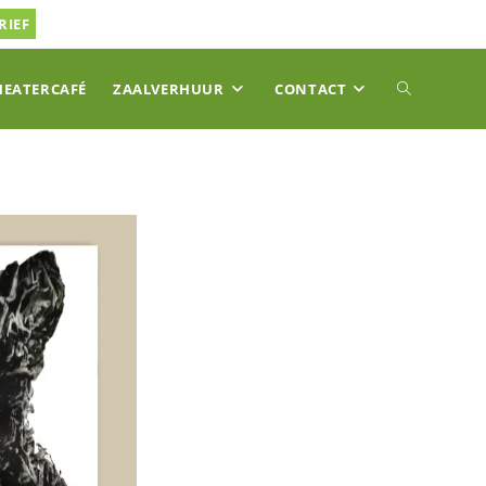
RIEF
TOGGLE
HEATERCAFÉ
ZAALVERHUUR
CONTACT
SITE
ZOEKEN