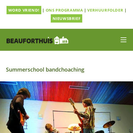
Ga
WORD VRIEND!
|
ONS PROGRAMMA
|
VERHUURFOLDER
|
naar
inhoud
NIEUWSBRIEF
Summerschool bandchoaching