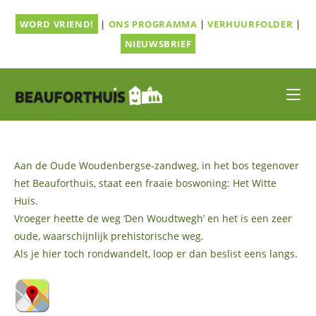
Ga
WORD VRIEND!
|
ONS PROGRAMMA
|
VERHUURFOLDER
|
naar
inhoud
NIEUWSBRIEF
Aan de Oude Woudenbergse-zandweg, in het bos tegenover
het Beauforthuis, staat een fraaie boswoning: Het Witte
Huis.
Vroeger heette de weg ‘Den Woudtwegh’ en het is een zeer
oude, waarschijnlijk prehistorische weg.
Als je hier toch rondwandelt, loop er dan beslist eens langs.