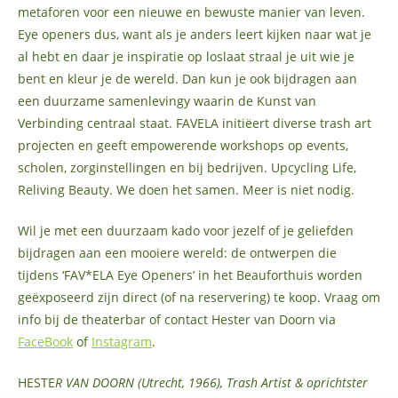
metaforen voor een nieuwe en bewuste manier van leven.
Eye openers dus, want als je anders leert kijken naar wat je
al hebt en daar je inspiratie op loslaat straal je uit wie je
bent en kleur je de wereld. Dan kun je ook bijdragen aan
een duurzame samenlevingy waarin de Kunst van
Verbinding centraal staat. FAVELA initiëert diverse trash art
projecten en geeft empowerende workshops op events,
scholen, zorginstellingen en bij bedrijven. Upcycling Life,
Reliving Beauty. We doen het samen. Meer is niet nodig.
Wil je met een duurzaam kado voor jezelf of je geliefden
bijdragen aan een mooiere wereld: de ontwerpen die
tijdens ‘FAV*ELA Eye Openers’ in het Beauforthuis worden
geëxposeerd zijn direct (of na reservering) te koop. Vraag om
info bij de theaterbar of contact Hester van Doorn via
FaceBook
of
Instagram
.
HESTE
R VAN DOORN (Utrecht, 1966), Trash Artist & oprichtster