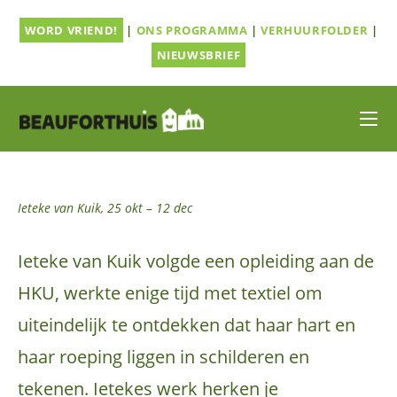
Ga
WORD VRIEND!
|
ONS PROGRAMMA
|
VERHUURFOLDER
|
naar
inhoud
NIEUWSBRIEF
Ieteke van Kuik, 25 okt – 12 dec
Ieteke van Kuik volgde een opleiding aan de
HKU, werkte enige tijd met textiel om
uiteindelijk te ontdekken dat haar hart en
haar roeping liggen in schilderen en
tekenen. Ietekes werk herken je