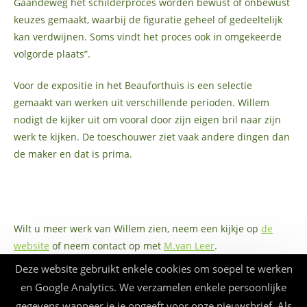
Gaandeweg het schilderproces worden bewust of onbewust
keuzes gemaakt, waarbij de figuratie geheel of gedeeltelijk
kan verdwijnen. Soms vindt het proces ook in omgekeerde
volgorde plaats”.
Voor de expositie in het Beauforthuis is een selectie
gemaakt van werken uit verschillende perioden. Willem
nodigt de kijker uit om vooral door zijn eigen bril naar zijn
werk te kijken. De toeschouwer ziet vaak andere dingen dan
de maker en dat is prima.
Wilt u meer werk van Willem zien, neem een kijkje op
de
website
of neem contact op met
M.van Leer
.
Deze website gebruikt enkele cookies om soepel te werken
Het werk is te zien in het Beauforthuis van 19 april tot 14
en Google Analytics. We verzamelen enkele persoonlijke
juni 2024.
gegevens wanneer je je opgeeft voor onze nieuwsbrief. Als