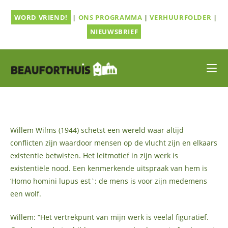
Ga
WORD VRIEND!
|
ONS PROGRAMMA
|
VERHUURFOLDER
|
naar
inhoud
NIEUWSBRIEF
Willem Wilms (1944) schetst een wereld waar altijd
conflicten zijn waardoor mensen op de vlucht zijn en elkaars
existentie betwisten. Het leitmotief in zijn werk is
existentiële nood. Een kenmerkende uitspraak van hem is
‘Homo homini lupus est`: de mens is voor zijn medemens
een wolf.
Willem: “Het vertrekpunt van mijn werk is veelal figuratief.