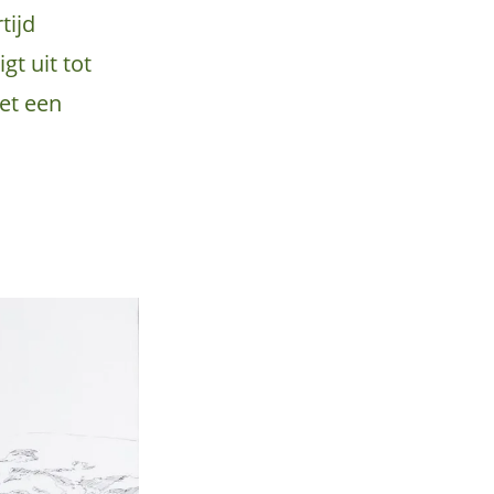
tijd
t uit tot
et een