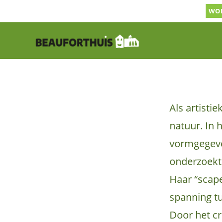
Ga
WOR
naar
inhoud
Als artisti
natuur. In 
vormgegeven
onderzoekt 
Haar “scape
spanning tu
Door het cr