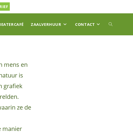
RIEF
TOGGLE
HEATERCAFÉ
ZAALVERHUUR
CONTACT
SITE
sen mens en
ZOEKEN
natuur is
n grafiek
relden.
aarin ze de
e manier