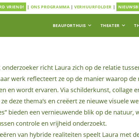
D VRIEND!
|
ONS PROGRAMMA
|
VERHUURFOLDER
|
NIEUWSB
BEAUFORTHUIS
THEATER
T
ek onderzoeker richt Laura zich op de relatie tus
haar werk reflecteert ze op de manier waarop de 
 en wordt ervaren. Via schilderkunst, collage e
ze deze thema’s en creëert ze nieuwe visuele we
s” bieden een vernieuwende blik op de natuur, w
ssen controle en vrijheid onderzoekt.
eëren van hybride realiteiten speelt Laura met d