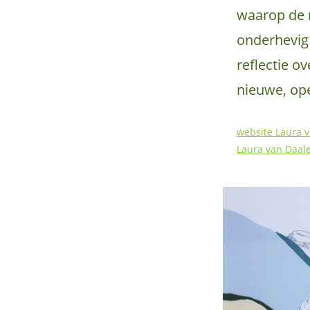
waarop de n
onderhevig 
reflectie o
nieuwe, ope
website Laura 
Laura van Daal