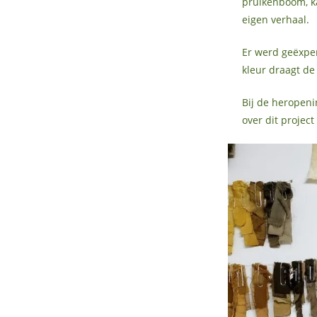
pruikenboom, k
eigen verhaal.
Er werd geëxper
kleur draagt d
Bij de heropeni
over dit project