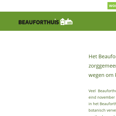
Ga
WOR
naar
inhoud
Het Beaufo
zorggemeen
wegen om k
Veel Beauforth
eind november o
in het Beaufor
botanisch verve