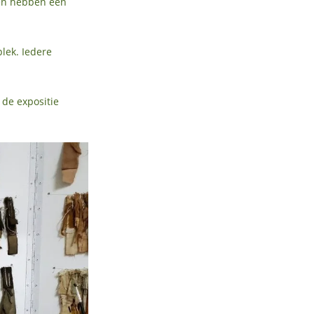
 en hebben een
lek. Iedere
 de expositie