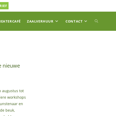
RIEF
TOGGLE
HEATERCAFÉ
ZAALVERHUUR
CONTACT
SITE
ZOEKEN
e nieuwe
 augustus tot
rdere workshops
kunstenaar en
ode beuk,