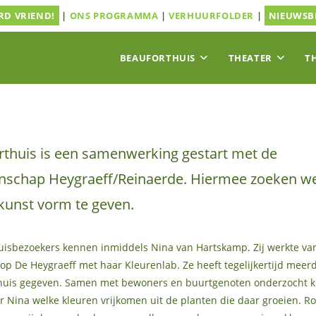
D VRIEND!
|
ONS PROGRAMMA
|
VERHUURFOLDER
|
NIEUWSB
BEAUFORTHUIS
THEATER
T
rthuis is een samenwerking gestart met de
schap Heygraeff/Reinaerde. Hiermee zoeken w
unst vorm te geven.
uisbezoekers kennen inmiddels Nina van Hartskamp. Zij werkte van
p De Heygraeff met haar Kleurenlab. Ze heeft tegelijkertijd mee
thuis gegeven. Samen met bewoners en buurtgenoten onderzocht 
r Nina welke kleuren vrijkomen uit de planten die daar groeien. R