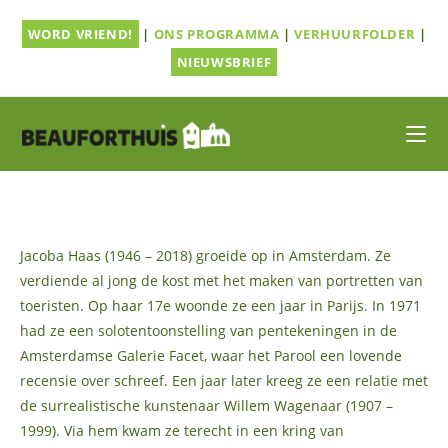
Ga
WORD VRIEND!
|
ONS PROGRAMMA
|
VERHUURFOLDER
|
naar
inhoud
NIEUWSBRIEF
Jacoba Haas (1946 – 2018) groeide op in Amsterdam. Ze
verdiende al jong de kost met het maken van portretten van
toeristen. Op haar 17e woonde ze een jaar in Parijs. In 1971
had ze een solotentoonstelling van pentekeningen in de
Amsterdamse Galerie Facet, waar het Parool een lovende
recensie over schreef. Een jaar later kreeg ze een relatie met
de surrealistische kunstenaar Willem Wagenaar (1907 –
1999). Via hem kwam ze terecht in een kring van