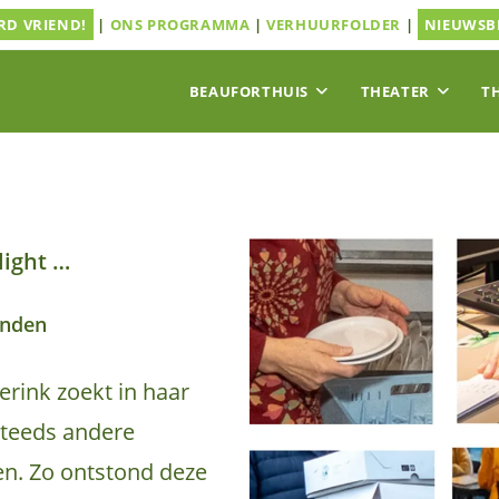
D VRIEND!
|
ONS PROGRAMMA
|
VERHUURFOLDER
|
NIEUWSB
BEAUFORTHUIS
THEATER
T
light …
anden
rink zoekt in haar
steeds andere
en. Zo ontstond deze