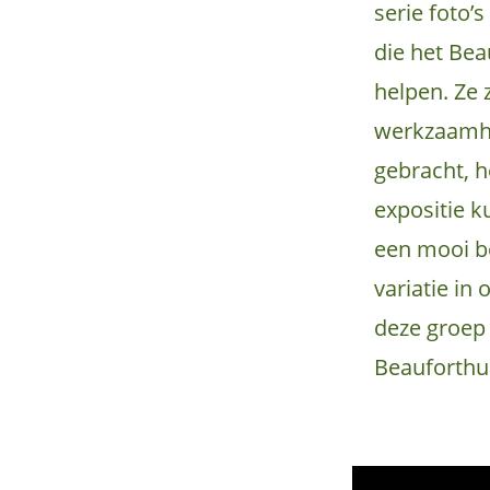
serie foto’
die het Bea
helpen. Ze 
werkzaamhe
gebracht, h
expositie k
een mooi b
variatie in
deze groep
Beauforthui