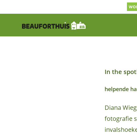
Ga
WOR
naar
inhoud
In the spot
helpende h
Diana Wiege
fotografie 
invalshoek