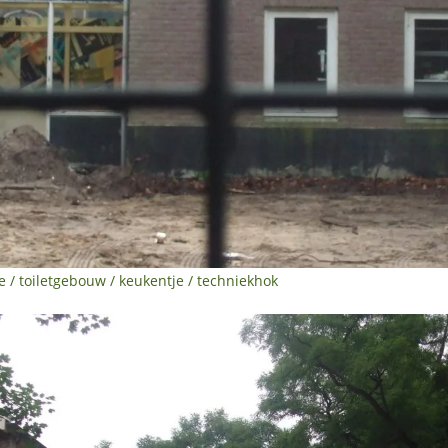
e / toiletgebouw / keukentje / techniekhok