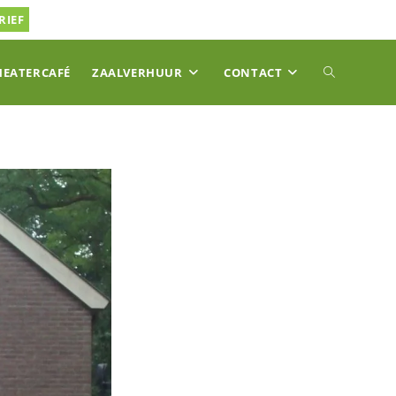
RIEF
TOGGLE
HEATERCAFÉ
ZAALVERHUUR
CONTACT
SITE
ZOEKEN