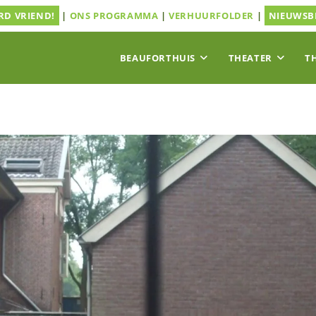
D VRIEND!
|
ONS PROGRAMMA
|
VERHUURFOLDER
|
NIEUWSB
BEAUFORTHUIS
THEATER
T