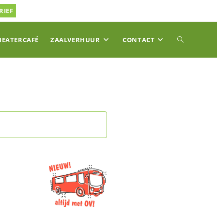
RIEF
TOGGLE
HEATERCAFÉ
ZAALVERHUUR
CONTACT
SITE
ZOEKEN