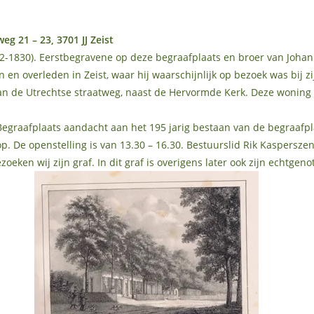
weg 21 – 23, 3701 JJ Zeist
792-1830). Eerstbegravene op deze begraafplaats en broer van Joha
 en overleden in Zeist, waar hij waarschijnlijk op bezoek was bij 
n de Utrechtse straatweg, naast de Hervormde Kerk. Deze woning is 
egraafplaats aandacht aan het 195 jarig bestaan van de begraafpl
. De openstelling is van 13.30 – 16.30. Bestuurslid Rik Kasperszen
oeken wij zijn graf. In dit graf is overigens later ook zijn echtge