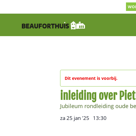
Ga
WOR
naar
inhoud
Dit evenement is voorbij.
inleiding over Pie
Jubileum rondleiding oude beg
za 25 jan '25
13:30
,
–