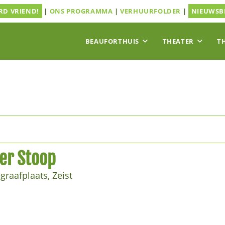
D VRIEND!
|
ONS PROGRAMMA
|
VERHUURFOLDER
|
NIEUWSB
BEAUFORTHUIS
THEATER
T
ter Stoop
raafplaats, Zeist