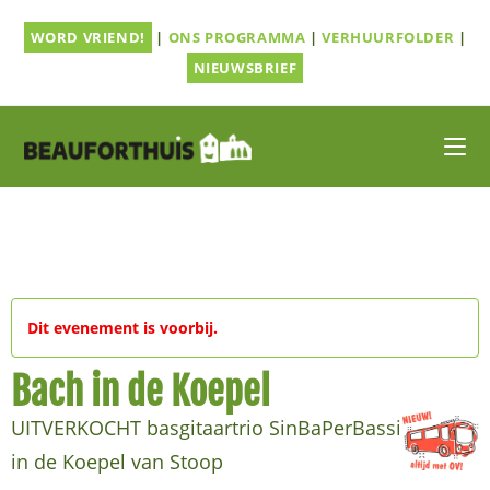
Ga
WORD VRIEND!
|
ONS PROGRAMMA
|
VERHUURFOLDER
|
naar
inhoud
NIEUWSBRIEF
Dit evenement is voorbij.
Bach in de Koepel
UITVERKOCHT basgitaartrio SinBaPerBassi
in de Koepel van Stoop