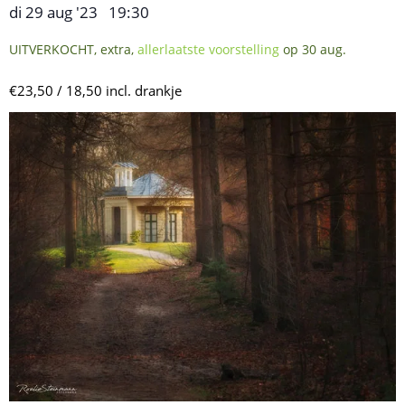
di 29 aug '23
19:30
,
–
UITVERKOCHT, extra,
allerlaatste voorstelling
op 30 aug.
€23,50 / 18,50 incl. drankje