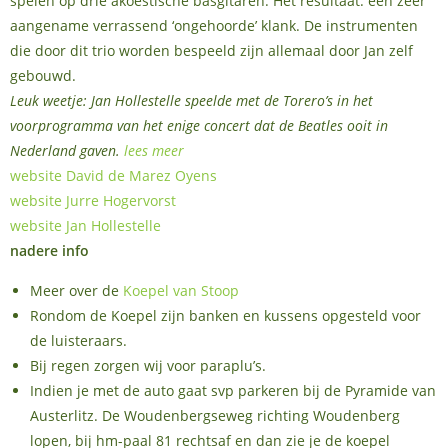
spelen op drie akoestische basgitaren. Het resultaat: een zeer
aangename verrassend ‘ongehoorde’ klank. De instrumenten
die door dit trio worden bespeeld zijn allemaal door Jan zelf
gebouwd.
Leuk weetje: Jan Hollestelle speelde met de Torero’s in het
voorprogramma van het enige concert dat de Beatles ooit in
Nederland gaven.
lees meer
website David de Marez Oyens
website Jurre Hogervorst
website Jan Hollestelle
nadere info
Meer over de
Koepel van Stoop
Rondom de Koepel zijn banken en kussens opgesteld voor
de luisteraars.
Bij regen zorgen wij voor paraplu’s.
Indien je met de auto gaat svp parkeren bij de Pyramide van
Austerlitz. De Woudenbergseweg richting Woudenberg
lopen, bij hm-paal 81 rechtsaf en dan zie je de koepel