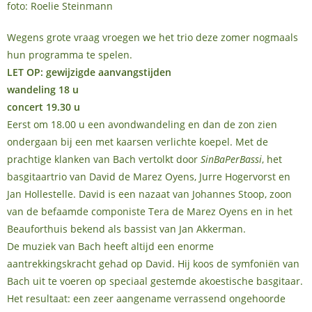
foto: Roelie Steinmann
Wegens grote vraag vroegen we het trio deze zomer nogmaals
hun programma te spelen.
LET OP: gewijzigde aanvangstijden
wandeling 18 u
concert 19.30 u
Eerst om 18.00 u een avondwandeling en dan de zon zien
ondergaan bij een met kaarsen verlichte koepel. Met de
prachtige klanken van Bach vertolkt door
SinBaPerBassi
, het
basgitaartrio van David de Marez Oyens, Jurre Hogervorst en
Jan Hollestelle. David is een nazaat van Johannes Stoop, zoon
van de befaamde componiste Tera de Marez Oyens en in het
Beauforthuis bekend als bassist van Jan Akkerman.
De muziek van Bach heeft altijd een enorme
aantrekkingskracht gehad op David. Hij koos de symfoniën van
Bach uit te voeren op speciaal gestemde akoestische basgitaar.
Het resultaat: een zeer aangename verrassend ongehoorde