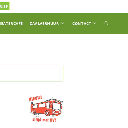
RIEF
TOGGLE
HEATERCAFÉ
ZAALVERHUUR
CONTACT
SITE
ZOEKEN