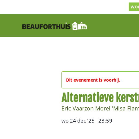
Ga
WOR
naar
inhoud
Dit evenement is voorbij.
Alternatieve kers
Eric Vaarzon Morel 'Misa Fla
wo 24 dec '25
23:59
,