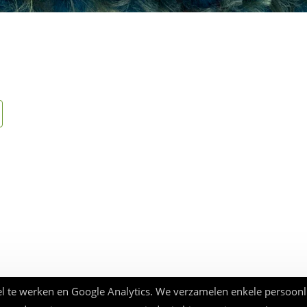
l te werken en Google Analytics. We verzamelen enkele persoonl