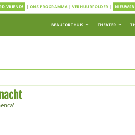
D VRIEND!
|
ONS PROGRAMMA
|
VERHUURFOLDER
|
NIEUWSB
BEAUFORTHUIS
THEATER
T
tnacht
menca'