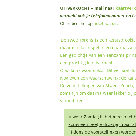
UITVERKOCHT – mail naar
kaartver
vermeld ook je telefoonnummer en he
Of probeer het op
ticketswap.nl
.
‘De Twee Torens’ is een kerstsprookje
maar een keer spelen en daarna zal i
Een gedichtje van een eenzame prinse
een prachtig kerstverhaal.
Oja, dat is waar ook….. Dit verhaal do
Nog even een waarschuwing: de kans o
De voorstellingen van Alweer Zondag 
soms fijn om daarna weer lekker bij p
veranderen.
Alweer Zondag is het meespeelthe
soms een beetje droevig, maar al
Tijdens de voorstellingen worden