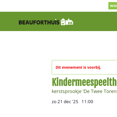
Ga
WOR
naar
inhoud
Dit evenement is voorbij.
Kindermeespeelth
kerstsprookje ‘De Twee Toren
zo 21 dec '25
11:00
,
–