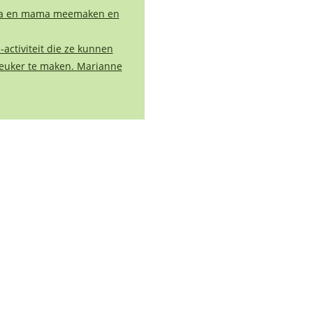
papa en mama meemaken en
ctiviteit die ze kunnen
leuker te maken. Marianne