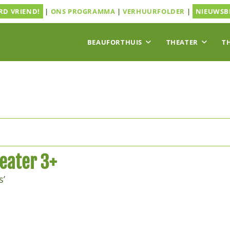
D VRIEND!
|
ONS PROGRAMMA
|
VERHUURFOLDER
|
NIEUWSB
BEAUFORTHUIS
THEATER
T
eater 3+
s’