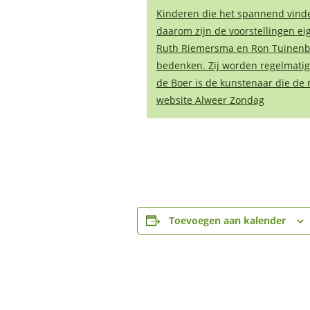
Kinderen die het spannend vinde
daarom zijn de voorstellingen eige
Ruth Riemersma en Ron Tuinenbu
bedenken. Zij worden regelmatig
de Boer is de kunstenaar die de
website Alweer Zondag
Toevoegen aan kalender