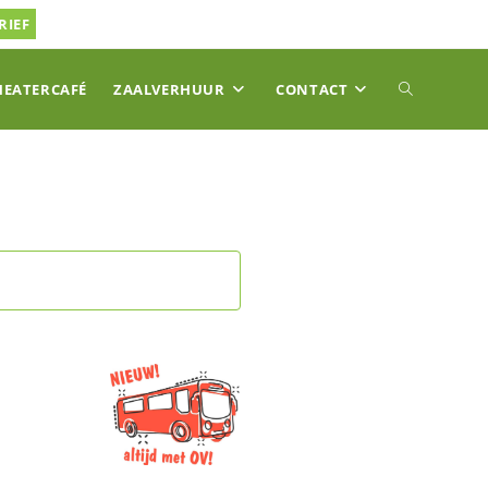
RIEF
TOGGLE
HEATERCAFÉ
ZAALVERHUUR
CONTACT
SITE
ZOEKEN