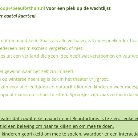
koop@beauforthuis.nl
voor een plek op de wachtlijst
t aantal kaarten!
 dat niemand kent. Zoals als alle verhalen, zal meespeelkinderthea
edereen het misschien vergeten, of niet.
s uit een ver land die geen idee heeft wat kerstbomen en vuurwer
et gewoon waar het zelf zin in heeft.
p winterse neerslag is ook in het theater vrij groot.
zijn voor alle leeftijden en natuurlijk kunnen kinderen weer meesp
apa of mama op schoot te zitten. Sprookjes zijn vaak zo mooi dat we
ater dat zowat elke maand in het Beauforthuis is te zien. Leuke e
tijd een beleving om naar te kijken en om mee te doen.
 kinderen geprikkeld om mee te spelen, waardoor er een interactie