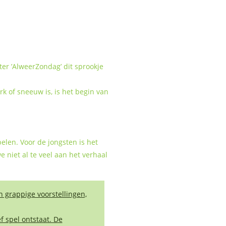
ter ’AlweerZondag’ dit sprookje
k of sneeuw is, is het begin van
elen. Voor de jongsten is het
 niet al te veel aan het verhaal
n grappige voorstellingen,
f spel ontstaat. De