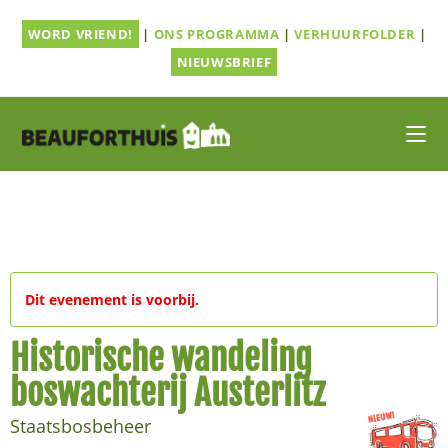
Ga
WORD VRIEND!
|
ONS PROGRAMMA
|
VERHUURFOLDER
|
naar
inhoud
NIEUWSBRIEF
Dit evenement is voorbij.
Historische wandeling
boswachterij Austerlitz
Staatsbosbeheer