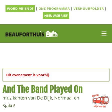
Ga
WORD VRIEND!
|
ONS PROGRAMMA
|
VERHUURFOLDER
|
naar
inhoud
NIEUWSBRIEF
Dit evenement is voorbij.
And The Band Played On
muzikanten van De Dijk, Normaal en
Sjako!