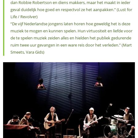
dan Robbie Robertson en diens makkers, maar het maakt in ieder
geval duidelijk hoe goed en respectvol ze het aanpakken.” (Lust for
Life / Revolver)
“De vijf Nederlandse jongens laten horen hoe geweldig het is deze
muziek te mogen en kunnen spelen. Hun virtuositeit en liefde voor
de te spelen muziek zeiden alles en hielden het publiek gedurende
ruim twee uur gevangen in een ware reis door het verleden.” (Mart
Smeets, Vara Gids)