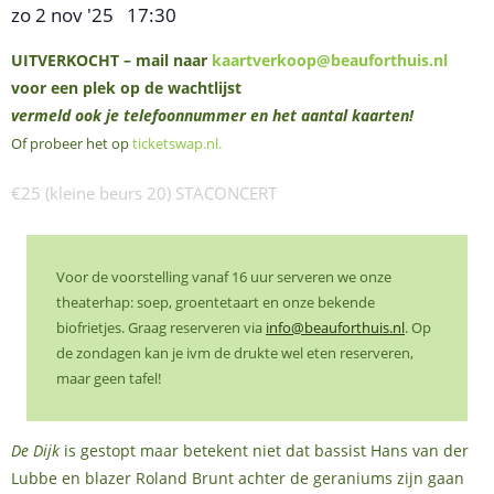
zo 2 nov '25
17:30
,
–
UITVERKOCHT – mail naar
kaartverkoop@beauforthuis.nl
voor een plek op de wachtlijst
vermeld ook je telefoonnummer en het aantal kaarten!
Of probeer het op
ticketswap.nl
.
€25 (kleine beurs 20) STACONCERT
Voor de voorstelling vanaf 16 uur serveren we onze
theaterhap: soep, groentetaart en onze bekende
biofrietjes. Graag reserveren via
info@beauforthuis.nl
. Op
de zondagen kan je ivm de drukte wel eten reserveren,
maar geen tafel!
De Dijk
is gestopt maar betekent niet dat bassist Hans van der
Lubbe en blazer Roland Brunt achter de geraniums zijn gaan