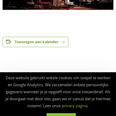
Toevoegen aan kalender
Deze website gebruikt enkele cookies om soepel te werken
en Google Analytics. We verzamelen enkele persoonlijke
gegevens wanneer je je opgeeft voor onze nieuwsbrief. Als
je doorgaat met deze site, gaan we er vanuit dat je hiermee
instemt. Lees onze
privacy pagina
.