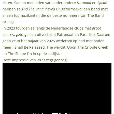
zitten. Samen met leden van onder andere
Normaal
en
Sjako!
hebben ze
And The Band Played On
geformeerd: een band met
alleen topmuzikanten die de beste nummers van The Band
brengt.
In 2023 tourden ze langs de Nederlandse clubs met groot
succes, getuige een uitverkocht Patronaat en Paradiso. Daarom
gaan ze in het najaar van 2025 wederom op pad met onder
meer I Shall Be Released, The weight, Upon The Cripple Creek
en The Shape I’m In op de setlijst.
Deze impressie van 2023 zegt genoeg!