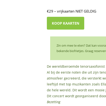
€29 – vrijkaarten NIET GELDIG
KOOP KAARTEN
Zin om mee te eten? Dat kan vooraf
bekende biofrietjes. Graag reserver
De wereldberoemde tenorsaxofonist S
Al bij de eerste noten die uit zijn t
atmosfeer gecreëerd, die versterkt w
leeftijd met top muzikanten zoals El
de hele wereld. Dit wordt een mooie 
Dit concert wordt georganiseerd door
Bezetting