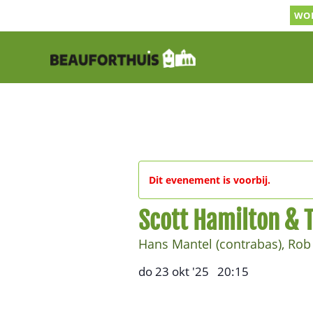
Ga
WOR
naar
inhoud
Dit evenement is voorbij.
Scott Hamilton & 
Hans Mantel (contrabas), Rob 
do 23 okt '25
20:15
,
–