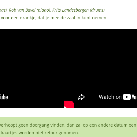
as), Rob van Bavel (piano), Frits Landesbergen (drums)
 voor een drankje, dat je mee de zaal in kunt nemen.
nverhoopt geen doorgang vinden, dan zal op een andere datum een
 kaartjes worden niet retour genomen.