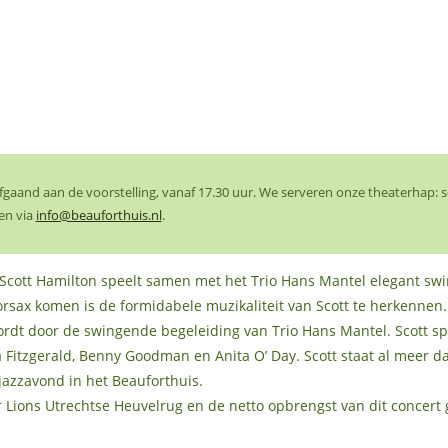
gaand aan de voorstelling, vanaf 17.30 uur. We serveren onze theaterhap: 
en via
info@beauforthuis.nl
.
cott Hamilton speelt samen met het Trio Hans Mantel elegant swi
enorsax komen is de formidabele muzikaliteit van Scott te herkenne
ordt door de swingende begeleiding van Trio Hans Mantel. Scott sp
la Fitzgerald, Benny Goodman en Anita O’ Day. Scott staat al meer 
jazzavond in het Beauforthuis.
 Lions Utrechtse Heuvelrug en de netto opbrengst van dit concert