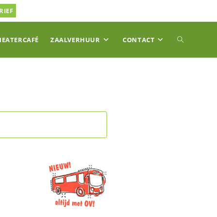
RIEF
TOGGLE
HEATERCAFÉ
ZAALVERHUUR
CONTACT
SITE
ZOEKEN