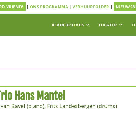
D VRIEND!
|
ONS PROGRAMMA
|
VERHUURFOLDER
|
NIEUWSB
BEAUFORTHUIS
THEATER
T
Trio Hans Mantel
van Bavel (piano), Frits Landesbergen (drums)