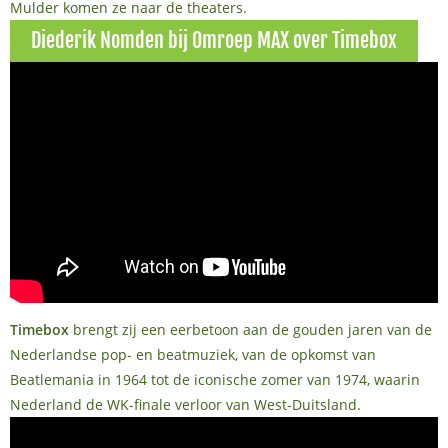
Mulder komen ze naar de theaters.
Diederik Nomden bij Omroep MAX over Timebox
Timebox
brengt zij een eerbetoon aan de gouden jaren van de
Nederlandse pop- en beatmuziek, van de opkomst van
Beatlemania in 1964 tot de iconische zomer van 1974, waarin
Nederland de WK-finale verloor van West-Duitsland.