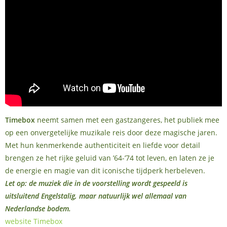
Timebox
neemt samen met een gastzangeres, het publiek mee
op een onvergetelijke muzikale reis door deze magische jaren.
Met hun kenmerkende authenticiteit en liefde voor detail
brengen ze het rijke geluid van ’64-’74 tot leven, en laten ze je
de energie en magie van dit iconische tijdperk herbeleven.
Let op: de muziek die in de voorstelling wordt gespeeld is
uitsluitend Engelstalig, maar natuurlijk wel allemaal van
Nederlandse bodem.
website Timebox