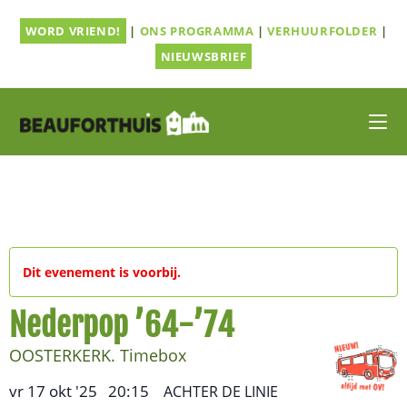
Ga
WORD VRIEND!
|
ONS PROGRAMMA
|
VERHUURFOLDER
|
naar
inhoud
NIEUWSBRIEF
Dit evenement is voorbij.
Nederpop ’64-’74
OOSTERKERK. Timebox
vr 17 okt '25
20:15
,
–