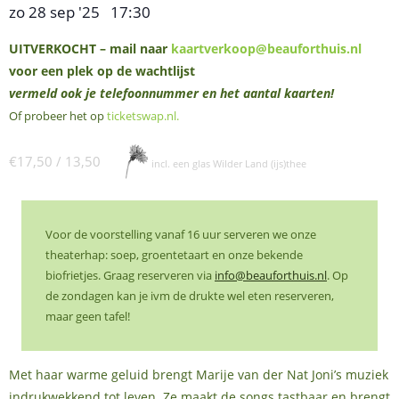
zo 28 sep '25
17:30
,
–
UITVERKOCHT – mail naar
kaartverkoop@beauforthuis.nl
voor een plek op de wachtlijst
vermeld ook je telefoonnummer en het aantal kaarten!
Of probeer het op
ticketswap.nl
.
€17,50 / 13,50
incl. een glas Wilder Land (ijs)thee
Voor de voorstelling vanaf 16 uur serveren we onze
theaterhap: soep, groentetaart en onze bekende
biofrietjes. Graag reserveren via
info@beauforthuis.nl
. Op
de zondagen kan je ivm de drukte wel eten reserveren,
maar geen tafel!
Met haar warme geluid brengt Marije van der Nat Joni’s muziek
indrukwekkend tot leven. Ze maakt de songs tastbaar en brengt