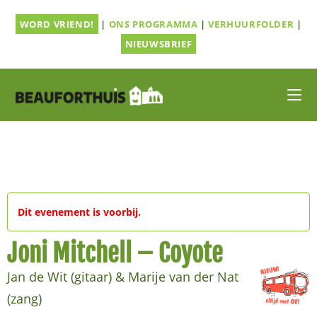
Ga
WORD VRIEND!
|
ONS PROGRAMMA
|
VERHUURFOLDER
|
naar
inhoud
NIEUWSBRIEF
Dit evenement is voorbij.
Joni Mitchell – Coyote
Jan de Wit (gitaar) & Marije van der Nat
(zang)