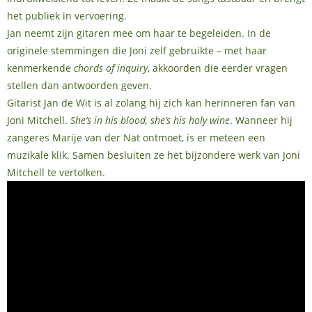
het publiek in vervoering.
Jan neemt zijn gitaren mee om haar te begeleiden. In de
originele stemmingen die Joni zelf gebruikte – met haar
kenmerkende
chords of inquiry
, akkoorden die eerder vragen
stellen dan antwoorden geven.
Gitarist Jan de Wit is al zolang hij zich kan herinneren fan van
Joni Mitchell.
She’s in his blood, she’s his holy wine
. Wanneer hij
zangeres Marije van der Nat ontmoet, is er meteen een
muzikale klik. Samen besluiten ze het bijzondere werk van Joni
Mitchell te vertolken.