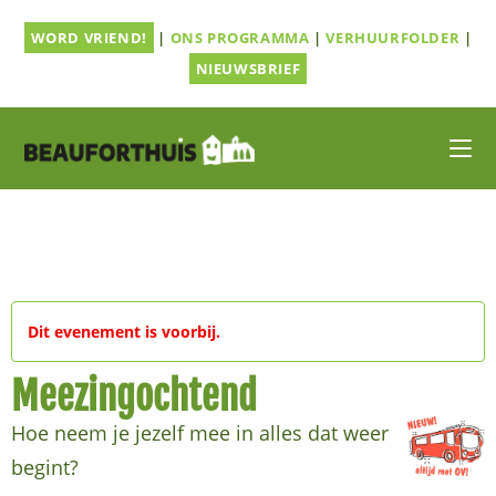
Ga
WORD VRIEND!
|
ONS PROGRAMMA
|
VERHUURFOLDER
|
naar
inhoud
NIEUWSBRIEF
Dit evenement is voorbij.
Meezingochtend
Hoe neem je jezelf mee in alles dat weer
begint?