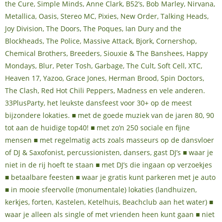
the Cure, Simple Minds, Anne Clark, B52’s, Bob Marley, Nirvana,
Metallica, Oasis, Stereo MC, Pixies, New Order, Talking Heads,
Joy Division, The Doors, The Poques, Ian Dury and the
Blockheads, The Police, Massive Attack, Bjork, Cornershop,
Chemical Brothers, Breeders, Siouxie & The Banshees, Happy
Mondays, Blur, Peter Tosh, Garbage, The Cult, Soft Cell, XTC,
Heaven 17, Yazoo, Grace Jones, Herman Brood, Spin Doctors,
The Clash, Red Hot Chili Peppers, Madness en vele anderen.
33PlusParty, het leukste dansfeest voor 30+ op de meest
bijzondere lokaties. ■ met de goede muziek van de jaren 80, 90
tot aan de huidige top40! ■ met zo’n 250 sociale en fijne
mensen ■ met regelmatig acts zoals masseurs op de dansvloer
of DJ & Saxofonist, percussionisten, dansers, gast DJ’s ■ waar je
niet in de rij hoeft te staan ■ met DJ’s die ingaan op verzoekjes
■ betaalbare feesten ■ waar je gratis kunt parkeren met je auto
■ in mooie sfeervolle (monumentale) lokaties (landhuizen,
kerkjes, forten, Kastelen, Ketelhuis, Beachclub aan het water) ■
waar je alleen als single of met vrienden heen kunt gaan ■ niet