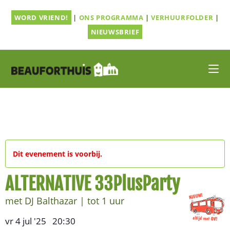
Ga
WORD VRIEND!
|
ONS PROGRAMMA
|
VERHUURFOLDER
|
naar
inhoud
NIEUWSBRIEF
Dit evenement is voorbij.
ALTERNATIVE 33PlusParty
met DJ Balthazar | tot 1 uur
vr 4 jul '25
20:30
,