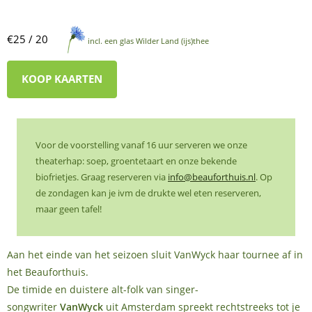
€25 / 20
incl. een glas Wilder Land (ijs)thee
KOOP KAARTEN
Voor de voorstelling vanaf 16 uur serveren we onze
theaterhap: soep, groentetaart en onze bekende
biofrietjes. Graag reserveren via
info@beauforthuis.nl
. Op
de zondagen kan je ivm de drukte wel eten reserveren,
maar geen tafel!
Aan het einde van het seizoen sluit VanWyck haar tournee af in
het Beauforthuis.
De timide en duistere alt-folk van singer-
songwriter
VanWyck
uit Amsterdam spreekt rechtstreeks tot je