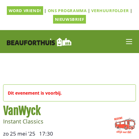
Ga
WORD VRIEND!
|
ONS PROGRAMMA
|
VERHUURFOLDER
|
naar
inhoud
NIEUWSBRIEF
Dit evenement is voorbij.
VanWyck
Instant Classics
zo 25 mei '25
17:30
,
–