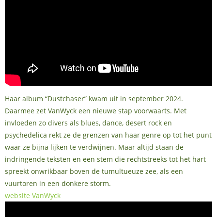
Haar album “Dustchaser” kwam uit in september 2024.
Daarmee zet VanWyck een nieuwe stap voorwaarts. Met
invloeden zo divers als blues, dance, desert rock en
psychedelica rekt ze de grenzen van haar genre op tot het punt
waar ze bijna lijken te verdwijnen. Maar altijd staan de
indringende teksten en een stem die rechtstreeks tot het hart
spreekt onwrikbaar boven de tumultueuze zee, als een
vuurtoren in een donkere storm.
website VanWyck