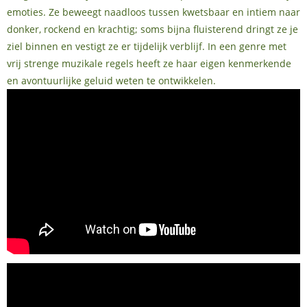
emoties. Ze beweegt naadloos tussen kwetsbaar en intiem naar
donker, rockend en krachtig; soms bijna fluisterend dringt ze je
ziel binnen en vestigt ze er tijdelijk verblijf. In een genre met
vrij strenge muzikale regels heeft ze haar eigen kenmerkende
en avontuurlijke geluid weten te ontwikkelen.