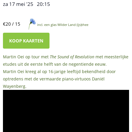
za 17 mei '25
20:15
,
–
€20 / 15
incl. een glas Wilder Land (ijs)thee
KOOP KAARTEN
Martin Oei op tour met
The Sound of Revolution
met meesterlijke
etudes uit de eerste helft van de negentiende eeuw.
Martin Oei kreeg al op 16-jarige leeftijd bekendheid door
optredens met de vermaarde piano-virtuoos Daniël
Wayenberg.