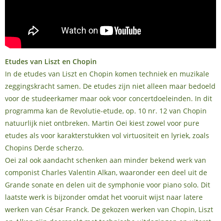
Etudes van Liszt en Chopin
In de etudes van Liszt en Chopin komen techniek en muzikale
zeggingskracht samen. De etudes zijn niet alleen maar bedoeld
voor de studeerkamer maar ook voor concertdoeleinden. In dit
programma kan de Revolutie-etude, op. 10 nr. 12 van Chopin
natuurlijk niet ontbreken. Martin Oei kiest zowel voor pure
etudes als voor karakterstukken vol virtuositeit en lyriek, zoals
Chopins Derde scherzo.
Oei zal ook aandacht schenken aan minder bekend werk van
componist Charles Valentin Alkan, waaronder een deel uit de
Grande sonate en delen uit de symphonie voor piano solo. Dit
laatste werk is bijzonder omdat het vooruit wijst naar latere
werken van César Franck. De gekozen werken van Chopin, Liszt