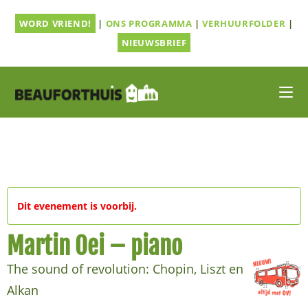
Ga
WORD VRIEND!
|
ONS PROGRAMMA
|
VERHUURFOLDER
|
naar
inhoud
NIEUWSBRIEF
Dit evenement is voorbij.
Martin Oei – piano
The sound of revolution: Chopin, Liszt en
Alkan