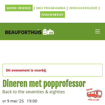
Ga
WORD VRIEND!
|
ONS PROGRAMMA
|
VERHUURFOLDER
|
naar
inhoud
NIEUWSBRIEF
Dit evenement is voorbij.
Dineren met popprofessor
Back to the seventies & eighties
vr 9 mei '25
19:00
,
–