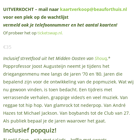
UITVERKOCHT – mail naar
kaartverkoop@beauforthuis.nl
voor een plek op de wachtlijst
vermeld ook je telefoonnummer en het aantal kaarten!
Of probeer het op
ticketswap.nl
.
€35
Inclusief streetfood uit het Midden Oosten van
Shouq
,*
Popprofessor Joost Augusteijn neemt je tijdens het
driegangenmenu mee langs de jaren ‘70 en ‘80. Jaren die
bepalend zijn voor de ontwikkeling van de popmuziek. Wat wij
nu gewoon vinden, is toen bedacht. Een tijdreis met
verrassende verhalen, grappige video’s en veel muziek. Van
reggae tot hip hop. Van glamrock tot nederpop. Van André
Hazes tot Michael Jackson. Van boybands tot de Club van 27.
Als publiek bepaal je de jaren waarover het gaat.
Inclusief popquiz!
*Lentil Soup – pita met salads – koffie met sweets