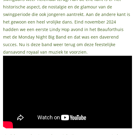
historische aspect, de nostalgie en de glamour van de
swingperiode die ook jongeren aantrekt. Aan de andere kant is
het gewoon een heel vrolijke dans. Eind november 2024
hadden we een eerste Lindy Hop avond in het Beauforthuis
met de Monday Night Big Band en dat was een daverend
succes. Nu is deze band weer terug om deze feestelijke
dansavond royaal van muziek te voorzien.