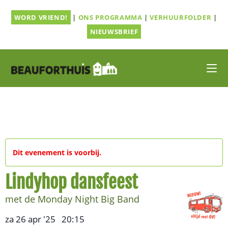
Ga
WORD VRIEND!
|
ONS PROGRAMMA
|
VERHUURFOLDER
|
naar
inhoud
NIEUWSBRIEF
Dit evenement is voorbij.
Lindyhop dansfeest
met de Monday Night Big Band
za 26 apr '25
20:15
,
–