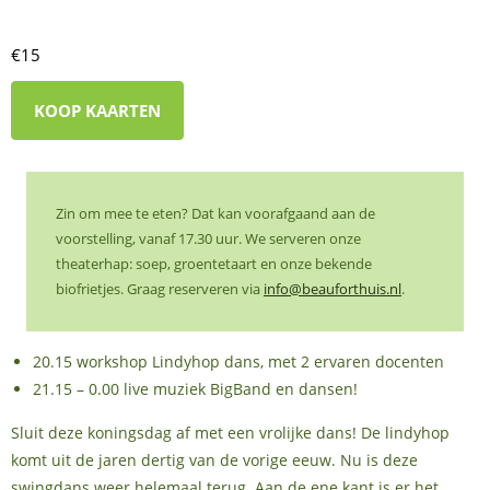
€15
KOOP KAARTEN
Zin om mee te eten? Dat kan voorafgaand aan de
voorstelling, vanaf 17.30 uur. We serveren onze
theaterhap: soep, groentetaart en onze bekende
biofrietjes. Graag reserveren via
info@beauforthuis.nl
.
20.15 workshop Lindyhop dans, met 2 ervaren docenten
21.15 – 0.00 live muziek BigBand en dansen!
Sluit deze koningsdag af met een vrolijke dans! De lindyhop
komt uit de jaren dertig van de vorige eeuw. Nu is deze
swingdans weer helemaal terug. Aan de ene kant is er het