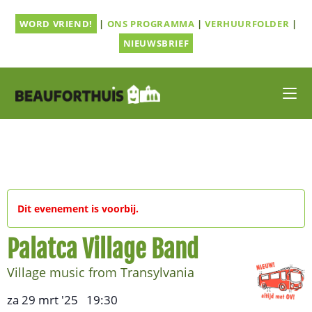
Ga
WORD VRIEND!
|
ONS PROGRAMMA
|
VERHUURFOLDER
|
naar
inhoud
NIEUWSBRIEF
Dit evenement is voorbij.
Palatca Village Band
Village music from Transylvania
za 29 mrt '25
19:30
,
–