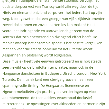
gietijzeren dampende en stampende stoomloc vervolgt het
oudste dorpsorkest van Transsylvanië zijn weg door de tijd.
Niets en niemand ontziend verpulvert het ieders hart op zijn
weg. Nooit geweten dat een groepje van vijf strijkinstrumenten
zoveel dakpannen en zoveel harten los kan maken? Het is
vooral het indringende en aanzwellende gezoem van de
kontra’s dat zo’n enerverend en dwingend effect heeft. De
manier waarop het ensemble speelt is het best te vergelijken
met een veer die steeds opnieuw tot het uiterste wordt
gespannen en plotseling wordt losgelaten.
Deze muziek heeft vele eeuwen getrotseerd en is nog steeds
zeer gewild op de bruiloften ter plaatse, maar ook in de
Hongaarse danshuizen in Budapest, Utrecht, London, New York,
Toronto. De muziek kent een stevige groove en een zeer
spanningsvolle timing. De Hongaarse, Roemeense en
zigeunermelodieën zijn prachtig; de versieringen op viool
adembenemend, de toonladders eeuwenoud (inclusief
mircrotonen). De opvattingen over akkoorden en harmonie zijn