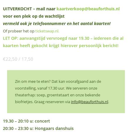
UITVERKOCHT – mail naar
kaartverkoop@beauforthuis.nl
voor een plek op de wachtlijst
vermeld ook je telefoonnummer en het aantal kaarten!
Of probeer het op
ticketswap.nl
.
LET OP: aanvangstijd vervroegd naar 19.30 – iedereen die al
kaarten heeft gekocht krijgt hierover persoonlijk bericht!
€22,50 / 17,50
Zin om mee te eten? Dat kan voorafgaand aan de
voorstelling, vanaf 17.30 uur. We serveren onze
theaterhap: soep, groentetaart en onze bekende
biofrietjes. Graag reserveren via
info@beauforthuis.nl
.
19.30 – 20:10 u: concert
20:30 – 23:30 u: Hongaars danshuis