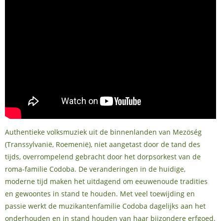
Authentieke volksmuziek uit de binnenlanden van Mezöség
(Transsylvanië, Roemenië), niet aangetast door de tand des
tijds, overrompelend gebracht door het dorpsorkest van de
roma-familie Codoba. De veranderingen in de huidige,
moderne tijd maken het uitdagend om eeuwenoude tradities
en gewoontes in stand te houden. Met veel toewijding en
passie werkt de muzikantenfamilie Codoba dagelijks aan het
onderhouden en in stand houden van haar bijzondere erfgoed.