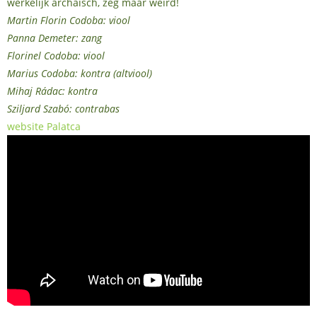
werkelijk archaïsch, zeg maar weird!
Martin Florin Codoba: viool
Panna Demeter: zang
Florinel Codoba: viool
Marius Codoba: kontra (altviool)
Mihaj Rádac: kontra
Sziljard Szabó: contrabas
website Palatca