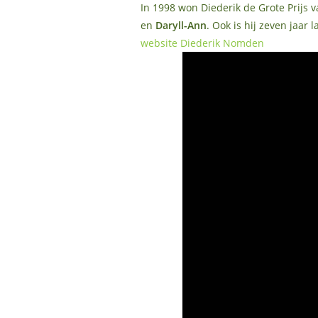
In 1998 won Diederik de Grote Prijs 
en
Daryll-Ann
. Ook is hij zeven jaar 
website Diederik Nomden