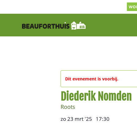
Ga
WOR
naar
inhoud
Dit evenement is voorbij.
Diederik Nomden
Roots
zo 23 mrt '25
17:30
,
–