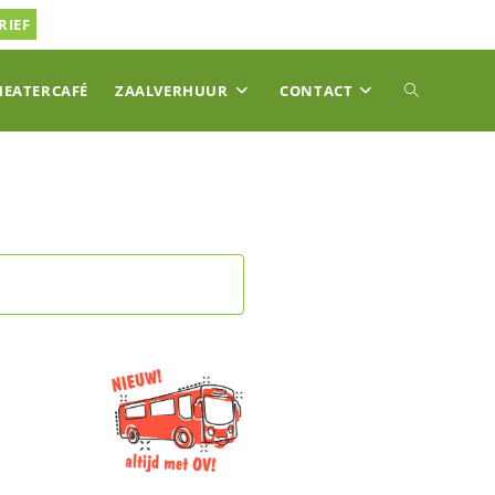
RIEF
TOGGLE
HEATERCAFÉ
ZAALVERHUUR
CONTACT
SITE
ZOEKEN