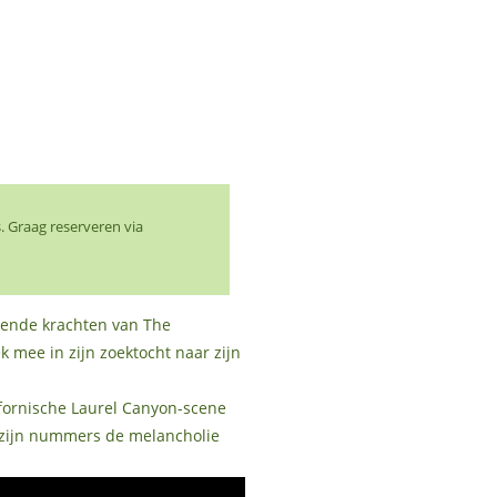
. Graag reserveren via
jvende krachten van The
 mee in zijn zoektocht naar zijn
lifornische Laurel Canyon-scene
n zijn nummers de melancholie