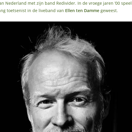
van Nederland met zijn band Redivider. In de vroege jaren ’00 spe
lang toetsenist in de liveband van
Ellen ten Damme
geweest.