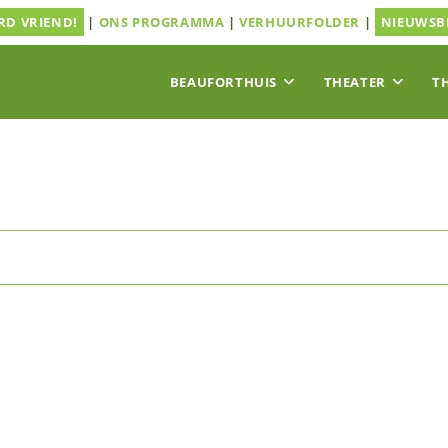
D VRIEND!
|
ONS PROGRAMMA
|
VERHUURFOLDER
|
NIEUWSB
BEAUFORTHUIS
THEATER
T