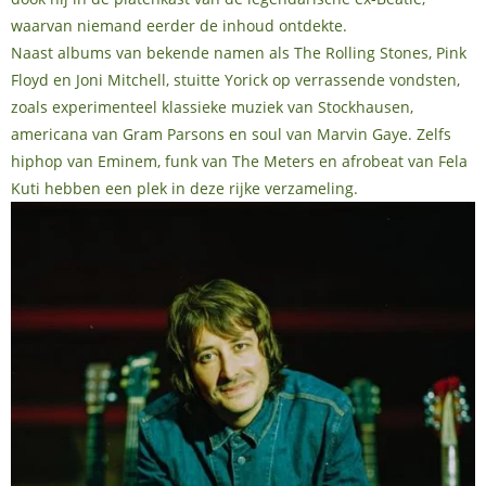
waarvan niemand eerder de inhoud ontdekte.
Naast albums van bekende namen als The Rolling Stones, Pink
Floyd en Joni Mitchell, stuitte Yorick op verrassende vondsten,
zoals experimenteel klassieke muziek van Stockhausen,
americana van Gram Parsons en soul van Marvin Gaye. Zelfs
hiphop van Eminem, funk van The Meters en afrobeat van Fela
Kuti hebben een plek in deze rijke verzameling.