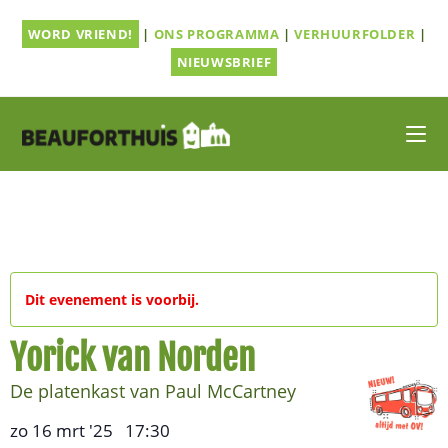
Ga
WORD VRIEND!
|
ONS PROGRAMMA
|
VERHUURFOLDER
|
naar
inhoud
NIEUWSBRIEF
Dit evenement is voorbij.
Yorick van Norden
De platenkast van Paul McCartney
zo 16 mrt '25
17:30
,
–