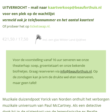
UITVERKOCHT – mail naar
kaartverkoop@beauforthuis.nl
voor een plek op de wachtlijst
vermeld ook je telefoonnummer en het aantal kaarten!
Of probeer het op
ticketswap.nl
.
€21,50 / 17,50
incl. een glas Wilder Land (ijs)thee
Voor de voorstelling vanaf 16 uur serveren we onze
theaterhap: soep, groentetaart en onze bekende
biofrietjes. Graag reserveren via
info@beauforthuis.nl
. Op
de zondagen kan je ivm de drukte wel eten reserveren,
maar geen tafel!
Muzikale duizendpoot Yorick van Norden onthult het verborgen
muzikale universum van Paul McCartney. Als een detective
dook hij in de platenkast van de legendarische ex-Beatle,