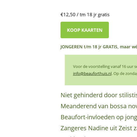
€12,50 / tm 18 jr gratis
KOOP KAARTEN
JONGEREN t/m 18 jr GRATIS, maar wé
Voor de voorstelling vanaf 16 uur 
info@beauforthuis.nl
. Op de zonda
Niet gehinderd door stilist
Meanderend van bossa nova
Beaufort-invloeden op jonge
Zangeres Nadine uit Zeist z