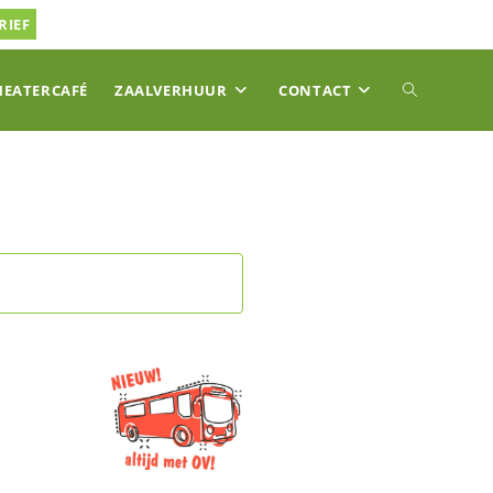
RIEF
TOGGLE
HEATERCAFÉ
ZAALVERHUUR
CONTACT
SITE
ZOEKEN