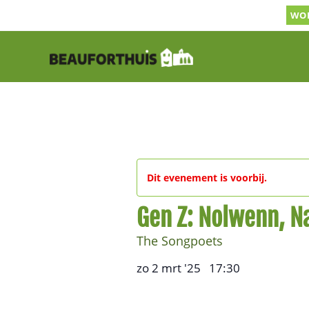
Ga
WOR
naar
inhoud
Dit evenement is voorbij.
Gen Z: Nolwenn, N
The Songpoets
zo 2 mrt '25
17:30
,
–