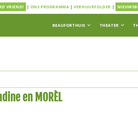
D VRIEND!
|
ONS PROGRAMMA
|
VERHUURFOLDER
|
NIEUWSB
BEAUFORTHUIS
THEATER
T
adine en MORÈL