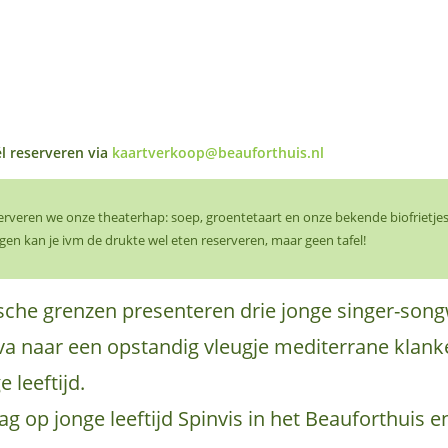
l reserveren via
kaartverkoop@beauforthuis.nl
serveren we onze theaterhap: soep, groentetaart en onze bekende biofrietjes
gen kan je ivm de drukte wel eten reserveren, maar geen tafel!
ische grenzen presenteren drie jonge singer-songw
 naar een opstandig vleugje mediterrane klank
 leeftijd.
ag op jonge leeftijd Spinvis in het Beauforthuis 