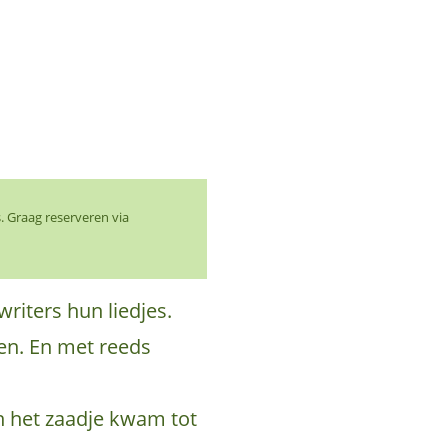
. Graag reserveren via
riters hun liedjes.
en. En met reeds
en het zaadje kwam tot