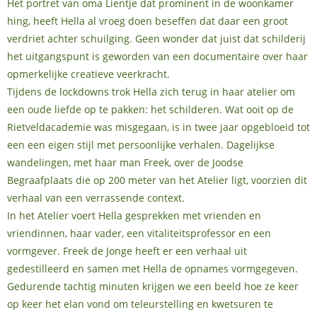
Het portret van oma Lientje dat prominent in de woonkamer
hing, heeft Hella al vroeg doen beseffen dat daar een groot
verdriet achter schuilging. Geen wonder dat juist dat schilderij
het uitgangspunt is geworden van een documentaire over haar
opmerkelijke creatieve veerkracht.
Tijdens de lockdowns trok Hella zich terug in haar atelier om
een oude liefde op te pakken: het schilderen. Wat ooit op de
Rietveldacademie was misgegaan, is in twee jaar opgebloeid tot
een een eigen stijl met persoonlijke verhalen. Dagelijkse
wandelingen, met haar man Freek, over de Joodse
Begraafplaats die op 200 meter van het Atelier ligt, voorzien dit
verhaal van een verrassende context.
In het Atelier voert Hella gesprekken met vrienden en
vriendinnen, haar vader, een vitaliteitsprofessor en een
vormgever. Freek de Jonge heeft er een verhaal uit
gedestilleerd en samen met Hella de opnames vormgegeven.
Gedurende tachtig minuten krijgen we een beeld hoe ze keer
op keer het elan vond om teleurstelling en kwetsuren te