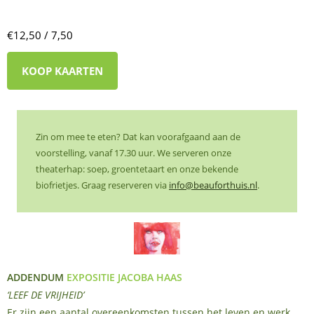
€12,50 / 7,50
KOOP KAARTEN
Zin om mee te eten? Dat kan voorafgaand aan de
voorstelling, vanaf 17.30 uur. We serveren onze
theaterhap: soep, groentetaart en onze bekende
biofrietjes. Graag reserveren via
info@beauforthuis.nl
.
ADDENDUM
EXPOSITIE JACOBA HAAS
‘LEEF DE VRIJHEID’
Er zijn een aantal overeenkomsten tussen het leven en werk