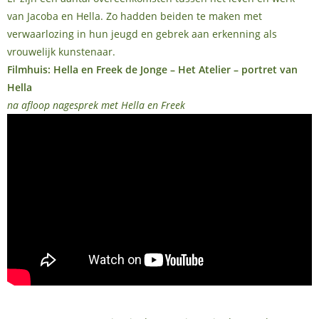
van Jacoba en Hella. Zo hadden beiden te maken met
verwaarlozing in hun jeugd en gebrek aan erkenning als
vrouwelijk kunstenaar.
Filmhuis: Hella en Freek de Jonge
– Het Atelier – portret van
Hella
na afloop nagesprek met Hella en Freek