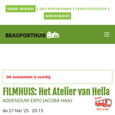
Ga
WORD VRIEND!
|
ONS PROGRAMMA
|
VERHUURFOLDER
|
naar
inhoud
NIEUWSBRIEF
Dit evenement is voorbij.
FILMHUIS: Het Atelier van Hella
ADDENDUM EXPO JACOBA HAAS
do 27 feb '25
20:15
,
–