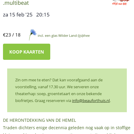
.multibeat
za 15 feb '25
20:15
,
–
€23 / 18
incl. een glas Wilder Land (ijs)thee
KOOP KAARTEN
Zin om mee te eten? Dat kan voorafgaand aan de
voorstelling, vanaf 17.30 uur. We serveren onze
theaterhap: soep, groentetaart en onze bekende
biofrietjes. Graag reserveren via
info@beauforthuis.nl
.
DE HERONTDEKKING VAN DE HEMEL
Traden dichters enige decennia geleden nog vaak op in stoffige