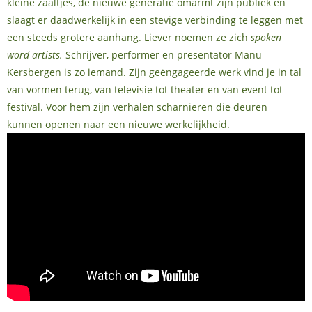
kleine zaaltjes, de nieuwe generatie omarmt zijn publiek en
slaagt er daadwerkelijk in een stevige verbinding te leggen met
een steeds grotere aanhang. Liever noemen ze zich
spoken
word artists.
Schrijver, performer en presentator Manu
Kersbergen is zo iemand. Zijn geëngageerde werk vind je in tal
van vormen terug, van televisie tot theater en van event tot
festival. Voor hem zijn verhalen scharnieren die deuren
kunnen openen naar een nieuwe werkelijkheid.