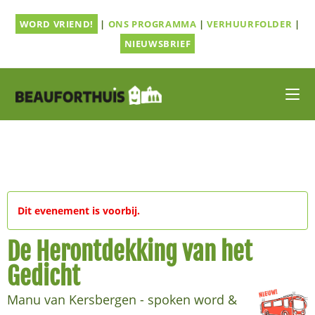
Ga
WORD VRIEND!
|
ONS PROGRAMMA
|
VERHUURFOLDER
|
naar
inhoud
NIEUWSBRIEF
Dit evenement is voorbij.
De Herontdekking van het
Gedicht
Manu van Kersbergen - spoken word &