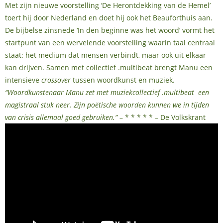
Met zijn nieuwe voorstelling ‘De Herontdekking van de Hemel’
toert hij door Nederland en doet hij ook het Beauforthuis aan.
De bijbelse zinsnede ‘In den beginne was het woord’ vormt het
startpunt van een wervelende voorstelling waarin taal centraal
staat: het medium dat mensen verbindt, maar ook uit elkaar
kan drijven. Samen met collectief .multibeat brengt Manu een
intensieve
crossover
tussen woordkunst en muziek.
“Woordkunstenaar Manu zet met muziekcollectief .multibeat een
magistraal stuk neer. Zijn poëtische woorden kunnen we in tijden
van crisis allemaal goed gebruiken.”
– * * * * * – De Volkskrant