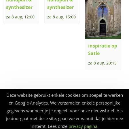
synthesizer
synthesizer
za 8 aug, 12:00
za 8 aug, 15:00
inspiratie op
Satie
za 8 aug, 20:15
Deze website gebruikt enkele cookies om soepel te werken
en Google Analytics. We verzamelen enkele persoonlijke
gegevens wanneer je je opgeeft voor onze nieuwsbrief. Als
je doorgaat met deze site, gaan we er vanuit dat je hiermee
instemt. Lees onze
privacy pagina
.