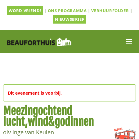
Ga
WORD VRIEND!
|
ONS PROGRAMMA
|
VERHUURFOLDER
|
naar
inhoud
NIEUWSBRIEF
Dit evenement is voorbij.
Meezingochtend
lucht,wind&godinnen
olv Inge van Keulen